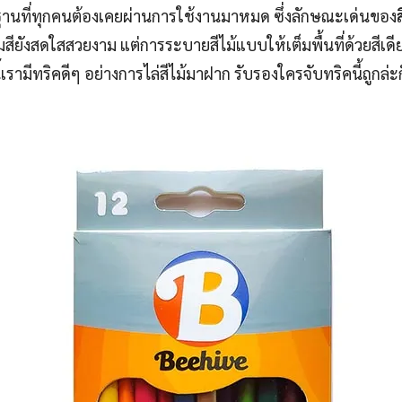
้นฐานที่ทุกคนต้องเคยผ่านการใช้งานมาหมด ซึ่งลักษณะเด่นของ
ส
แถมสียังสดใสสวยงาม แต่การระบายสีไม้แบบให้เต็มพื้นที่ด้วยสีเด
้เรามีทริคดีๆ อย่างการไล่สีไม้มาฝาก รับรองใครจับทริคนี้ถูกล่ะก็