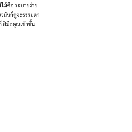
ีไม้
คือ ระบายง่าย
ียวมันก็ดูจะธรรมดา
 ฝีมือคุณเข้าขั้น