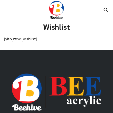
Skip
to
content
Search
Wishlist
for:
แรก
[yith_wcwl_wishlist]
กับเรา
ค้า
นค้า
าม
เรา