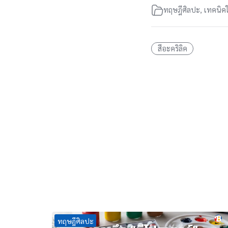
ทฤษฎีศิลปะ
,
เทคนิคใ
สีอะคริลิค
ทฤษฎีศิลปะ