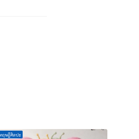
ทฤษฎีศิลปะ