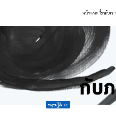
หน้าแรก
เกี่ยวกับเรา
arch
:
ทฤษฎีศิลปะ