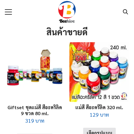
Skip
to
content
Search
สินค้าขายดี
for:
แรก
กับเรา
ค้า
นค้า
าม
เรา
Giftset ชุดแม่สี สีอะคริลิค
แม่สี สีอะครีลิค 320 ml.
9 ขวด 80 ml.
129
บาท
319
บาท
This
เลือกรูปแบบ