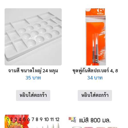
multiple
variants.
variants.
The
The
options
options
may
may
be
be
chosen
chosen
on
on
the
the
product
product
จานสี ขนาดใหญ่ 24 หลุม
ชุดพู่กันศิลปะเบอร์ 4, 8
page
page
35
บาท
34
บาท
หยิบใส่ตะกร้า
หยิบใส่ตะกร้า