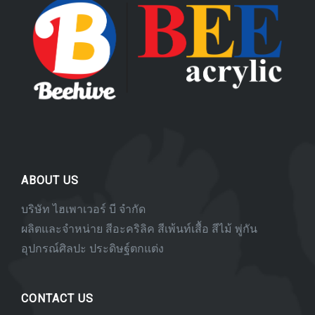
chosen
chosen
on
on
the
the
product
product
page
page
ABOUT US
บริษัท ไฮเพาเวอร์ บี จำกัด
ผลิตและจำหน่าย สีอะคริลิค สีเพ้นท์เสื้อ สีไม้ พู่กัน
อุปกรณ์ศิลปะ ประดิษฐ์ตกแต่ง
CONTACT US