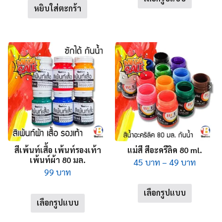
product
หยิบใส่ตะกร้า
has
multiple
variants.
The
options
may
be
chosen
on
the
product
สีเพ้นท์เสื้อ เพ้นท์รองเท้า
แม่สี สีอะครีลิค 80 ml.
page
เพ้นท์ผ้า 80 มล.
Price
45
บาท
–
49
บาท
99
บาท
range:
This
45 บาท
เลือกรูปแบบ
This
product
throu
เลือกรูปแบบ
product
has
49 บาท
has
multiple