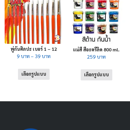
พู่กันศิลปะ เบอร์ 1 – 12
แม่สี สีอะครีลิค 800 ml.
Price
9
บาท
–
39
บาท
259
บาท
range:
This
This
9 บาท
เลือกรูปแบบ
เลือกรูปแบบ
product
through
product
has
39 บาท
has
multiple
multiple
variants.
variants.
The
The
options
options
may
may
be
be