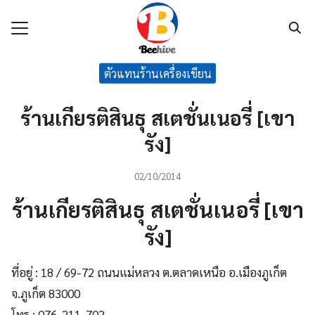
Skip
to
content
Search
ตัวแทนร้านเครื่องเขียน
for:
แรก
ร้านเกียรติสินธุ สเตชั่นเนอรี่ [เขา
กับเรา
รัง]
ค้า
02/10/2014
นค้า
ร้านเกียรติสินธุ สเตชั่นเนอรี่ [เขา
าม
รัง]
เรา
ที่อยู่ : 18 / 69-72 ถนนแม่หลวง ต.ตลาดเหนือ อ.เมืองภูเก็ต
จ.ภูเก็ต 83000
โทร : 076-211-702