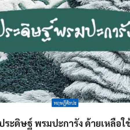
ทฤษฎีศิลปะ
ประดิษฐ์ พรมปะการัง ด้ายเหลือใช