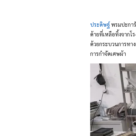
ประดิษฐ์
พรมปะการัง 
ด้ายที่เหลือทิ้งจาก
ด้วยกระบวนการทางเค
การกำจัดเศษผ้า