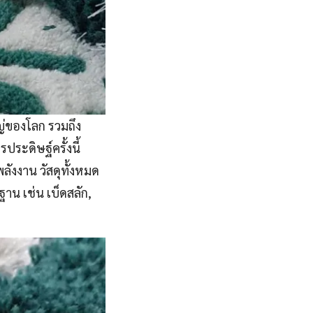
่ของโลก รวมถึง
ะดิษฐ์ครั้งนี้
ังงาน วัสดุทั้งหมด
าน เช่น เบ็ดสลัก,