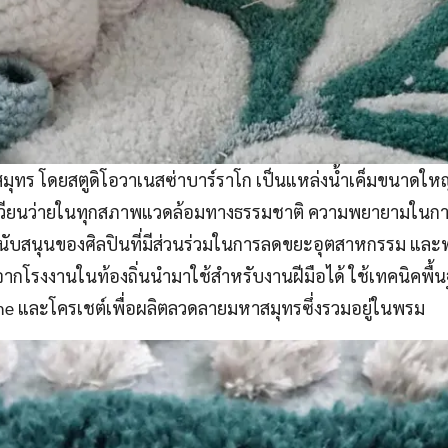
ุทร โดยสตูดิโอวาเนสซ่าบาร์ราโก เป็นแหล่งน้ำเค็มขนาดใหญ
ียนว่ายในทุกสภาพแวดล้อมทางธรรมชาติ ความพยายามในการปร
นับสนุนของศิลปินที่มีส่วนร่วมในการลดขยะอุตสาหกรรม และพล
ากโรงงานในท้องถิ่นนำมาใช้สำหรับงานฝีมือได้ ใช้เทคนิคพื้นฐ
ame และโครเชต์เพื่อผลิตลวดลายมหาสมุทรซึ่งรวมอยู่ในพรม