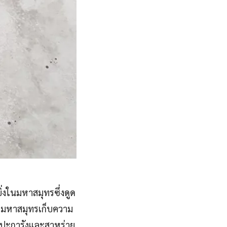
่งในมหาสมุทรซึ่งดูด
ผิวมหาสมุทรเก็บความ
ห้ปะการังและสาหร่าย