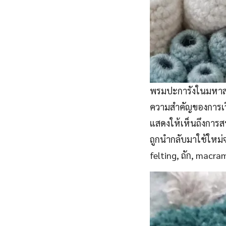
พรมปะการังในมหาสม
ความสำคัญของการเว
แสดงให้เห็นถึงการส
ถูกนำกลับมาใช้ใหม่จ
felting, ถัก, macr