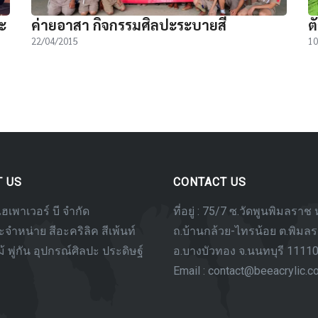
ะ
ค่ายอาสา กิจกรรมศิลปะระบายสี
ต
22/04/2015
10
T US
CONTACT US
ไฮเพาเวอร์ บี จำกัด
ที่อยู่ : 75/7 ซ.วัดพูนพิมลราช ห
จำหน่าย สีอะคริลิค สีเพ้นท์
ถ.บ้านกล้วย-ไทรน้อย ต.พิมล
ไม้ พู่กัน อุปกรณ์ศิลปะ ประดิษฐ์
อ.บางบัวทอง จ.นนทบุรี 1111
Email : contact@beeacrylic.