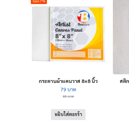
Sale 7%
กระดานผ้าแคนวาส 8×8 นิ้ว
สติก
Original
Current
79
บาท
price
price
85
บาท
was:
is:
85 บาท.
79 บาท.
หยิบใส่ตะกร้า