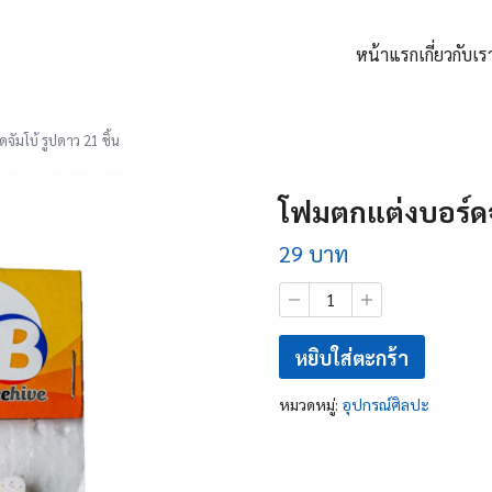
หน้าแรก
เกี่ยวกับเร
arch
:
จัมโบ้ รูปดาว 21 ชิ้น
โฟมตกแต่งบอร์ดจั
29
บาท
จำนวน
โฟม
ตก
แต่
หยิบใส่ตะกร้า
งบ
อร์ดจัม
หมวดหมู่:
อุปกรณ์ศิลปะ
โบ้
รูป
ดาว
21