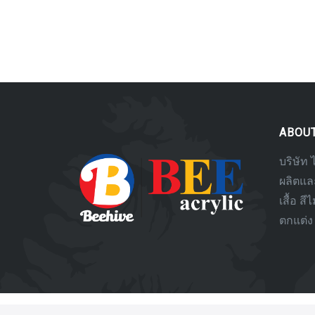
ABOU
บริษัท 
ผลิตและ
เสื้อ สี
ตกแต่ง