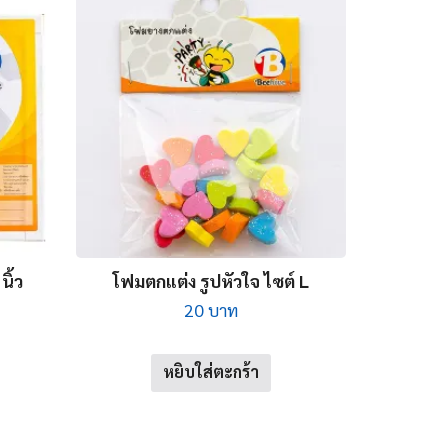
ิ้ว
โฟมตกแต่ง รูปหัวใจ ไซต์ L
t
20
บาท
หยิบใส่ตะกร้า
.