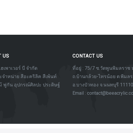
T US
CONTACT US
ไฮเพาเวอร์ บี จำกัด
ที่อยู่ : 75/7 ซ.วัดพูนพิมลราช ห
จำหน่าย สีอะคริลิค สีเพ้นท์
ถ.บ้านกล้วย-ไทรน้อย ต.พิมล
ไม้ พู่กัน อุปกรณ์ศิลปะ ประดิษฐ์
อ.บางบัวทอง จ.นนทบุรี 1111
Email : contact@beeacrylic.