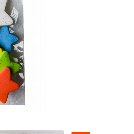
ชิ้น
ชิ้น