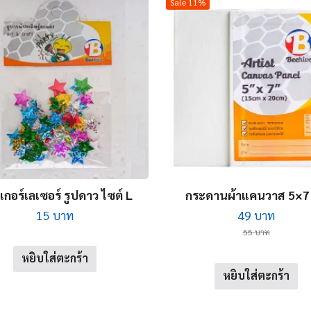
Sale 11%
เกอร์เลเซอร์ รูปดาว ไซต์ L
กระดานผ้าแคนวาส 5×7 น
Original
Curren
15
บาท
49
บาท
price
price
55
บาท
was:
is:
หยิบใส่ตะกร้า
55 บาท.
49 บาท
หยิบใส่ตะกร้า