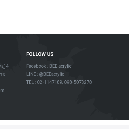
FOLLOW US
มู่ 4
Facebook : BEE acrylic
ราช
LINE : @BEEacrylic
0
TEL : 02-1147189, 098-5073278
com