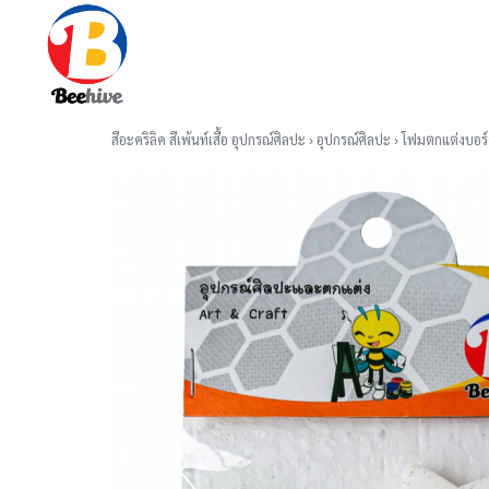
Skip
to
content
Se
for
สีอะคริลิค สีเพ้นท์เสื้อ อุปกรณ์ศิลปะ
›
อุปกรณ์ศิลปะ
›
โฟมตกแต่งบอร์ด