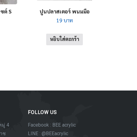
ไซต์ S
ปูนปลาสเตอร์ พนมมือ
19
บาท
หยิบใส่ตะกร้า
FOLLOW US
มู่ 4
Facebook : BEE acrylic
ราช
LINE : @BEEacrylic