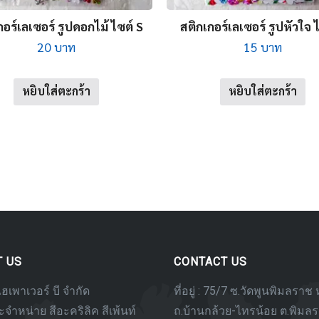
กอร์เลเซอร์ รูปดอกไม้ ไซต์ S
สติกเกอร์เลเซอร์ รูปหัวใจ 
20
บาท
15
บาท
หยิบใส่ตะกร้า
หยิบใส่ตะกร้า
T US
CONTACT US
ไฮเพาเวอร์ บี จำกัด
ที่อยู่ : 75/7 ซ.วัดพูนพิมลราช ห
จำหน่าย สีอะคริลิค สีเพ้นท์
ถ.บ้านกล้วย-ไทรน้อย ต.พิมล