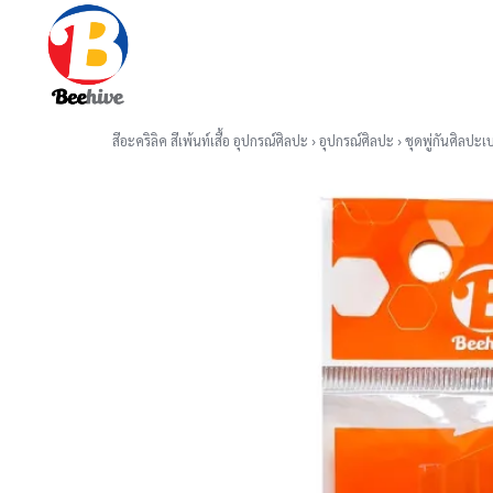
Skip
to
content
Se
for
สีอะคริลิค สีเพ้นท์เสื้อ อุปกรณ์ศิลปะ
›
อุปกรณ์ศิลปะ
›
ชุดพู่กันศิลปะเบ