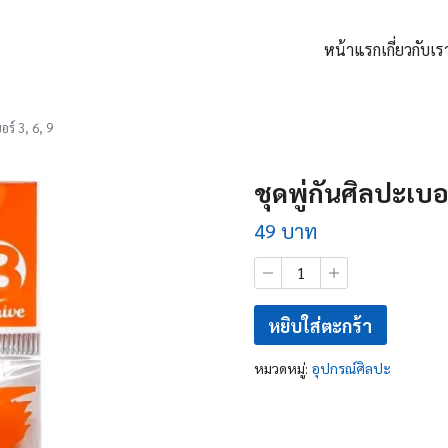
หน้าแรก
เกี่ยวกับเร
arch
:
อร์ 3, 6, 9
ชุดพู่กันศิลปะเบอร
49
บาท
จำนวน
ชุด
พู่กัน
ศิลปะ
หยิบใส่ตะกร้า
เบอร์
3,
หมวดหมู่:
อุปกรณ์ศิลปะ
6,
9
ชิ้น