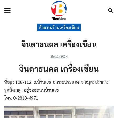
Skip
to
content
Search
ตัวแทนร้านเครื่องเขียน
for:
แรก
จินดาธนดล เครื่องเขียน
กับเรา
25/11/2014
ค้า
จินดาธนดล เครื่องเขียน
นค้า
ที่อยู่ : 108-112 ถ.บ้านแซ่ อ.พระประแดง จ.สมุทรปราการ
าม
จุดสังเกตุ : อยู่ซอยถนนบ้านแซ่
เรา
โทร. 0-2818-4971