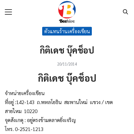
Skip
to
content
Search
ตัวแทนร้านเครื่องเขียน
for:
แรก
กิติเดช บุ๊คช็อป
กับเรา
20/11/2014
ค้า
กิติเดช บุ๊คช็อป
นค้า
จำหน่ายเครื่องเขียน
าม
ที่อยู่ :142-143 ถ.พหลโยธิน สะพานใหม่ แขวง / เขต
เรา
สายไหม 10220
จุดสังเกตุ : อยู่ตรงข้ามตลาดยิ่งเจริญ
โทร. 0-2521-1213